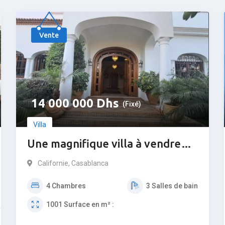
Populaire
Vente
14 000 000
Dhs
(Fixé)
Villa
Une magnifique villa à vendre
sur californie
Californie
,
Casablanca
4
Chambres
3
Salles de bain
1001
Surface en m² :