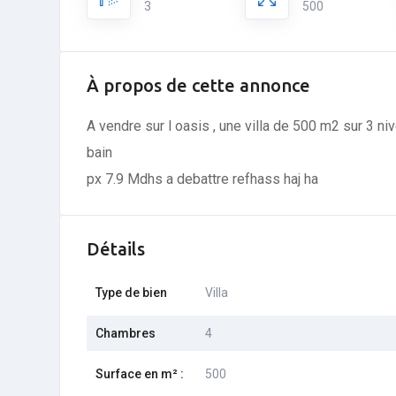
3
500
À propos de cette annonce
A vendre sur l oasis , une villa de 500 m2 sur 3 
bain
px 7.9 Mdhs a debattre refhass haj ha
Détails
Type de bien
Villa
Chambres
4
Surface en m² :
500