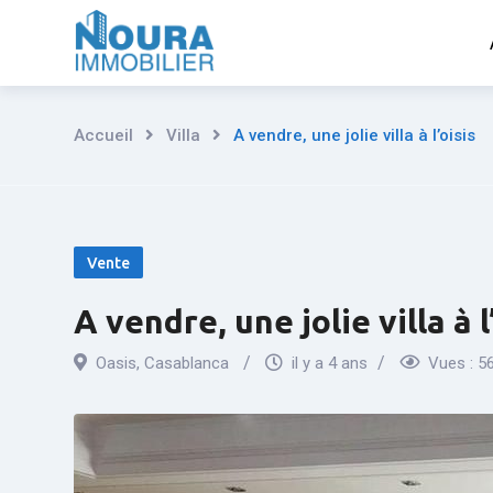
Aller
au
contenu
Accueil
Villa
A vendre, une jolie villa à l’oisis
Vente
A vendre, une jolie villa à l
Oasis
,
Casablanca
il y a 4 ans
Vues :
5