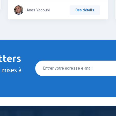
Anas Yacoubi
Des détails
tters
 mises à