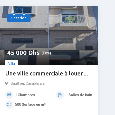
Populaire
Location
45 000
Dhs
(Fixé)
Villa
Une ville commerciale à louer
sur Gauthier
Gauthier
,
Casablanca
1
Chambres
1
Salles de bain
500
Surface en m² :