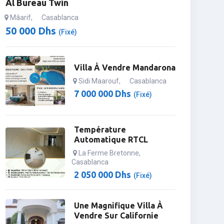
Al Bureau Twin
Mâarif
,
Casablanca
50 000
Dhs
(Fixé)
Villa À Vendre Mandarona
Sidi Maarouf
,
Casablanca
7 000 000
Dhs
(Fixé)
Température
Automatique RTCL
La Ferme Bretonne
,
Casablanca
2 050 000
Dhs
(Fixé)
Une Magnifique Villa À
Vendre Sur Californie