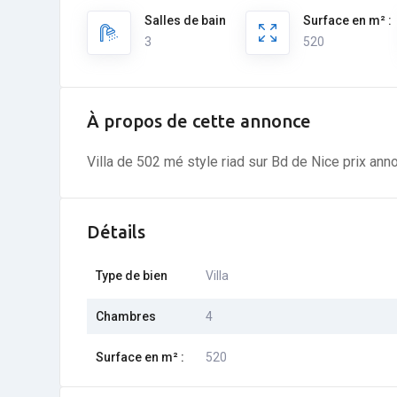
Salles de bain
Surface en m² :
3
520
À propos de cette annonce
Villa de 502 mé style riad sur Bd de Nice prix anno
Détails
Type de bien
Villa
Chambres
4
Surface en m² :
520