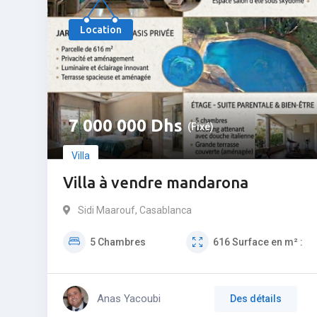
Populaire
Location
7 000 000
Dhs
(Fixé)
Villa
Villa à vendre mandarona
Sidi Maarouf
,
Casablanca
5
Chambres
616
Surface en m² :
Anas Yacoubi
Des détails