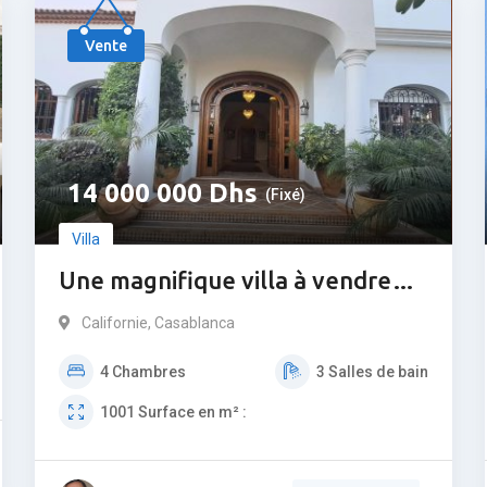
Populaire
Vente
14 000 000
Dhs
(Fixé)
Villa
Une magnifique villa à vendre
sur californie
Californie
,
Casablanca
4
Chambres
3
Salles de bain
1001
Surface en m² :