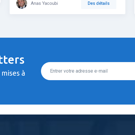
Anas Yacoubi
Des détails
tters
 mises à