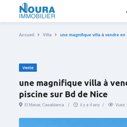
Aller
au
contenu
Accueil
Villa
une magnifique villa à vendre en 
Vente
une magnifique villa à ven
piscine sur Bd de Nice
El Manar
,
Casablanca
il y a 4 ans
Vues 