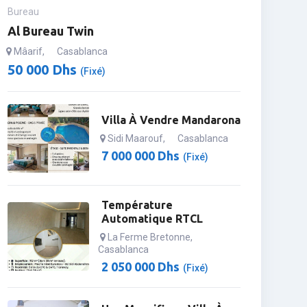
Bureau
Al Bureau Twin
Mâarif
,
Casablanca
50 000
Dhs
(Fixé)
Villa À Vendre Mandarona
Sidi Maarouf
,
Casablanca
7 000 000
Dhs
(Fixé)
Température
Automatique RTCL
La Ferme Bretonne
,
Casablanca
2 050 000
Dhs
(Fixé)