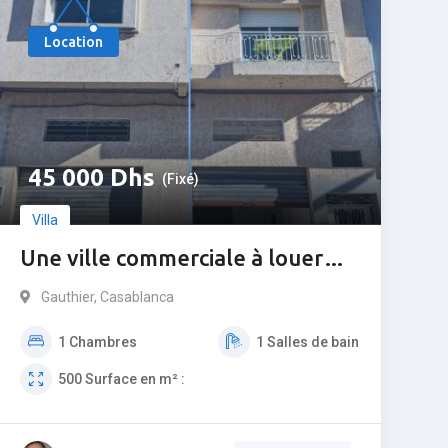
Populaire
Location
45 000
Dhs
(Fixé)
Villa
Une ville commerciale à louer
sur Gauthier
Gauthier
,
Casablanca
1
Chambres
1
Salles de bain
500
Surface en m² :