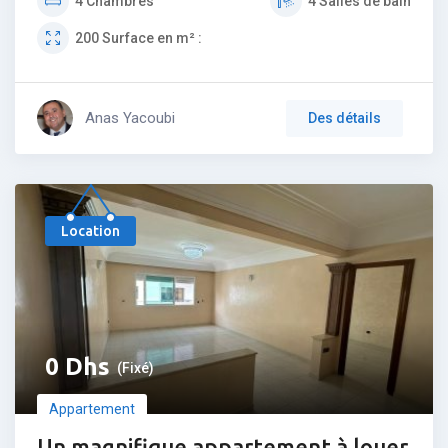
4
Chambres
4
Salles de bain
200
Surface en m² :
Anas Yacoubi
Des détails
Populaire
Location
0
Dhs
(Fixé)
Appartement
Un magnifique appartement à louer