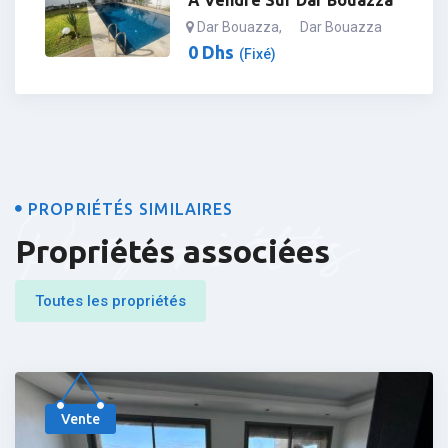
À Vendre Sur Dar Bouazza
Dar Bouazza
,
Dar Bouazza
0
Dhs
(Fixé)
Propriétés
PROPRIÉTÉS SIMILAIRES
Propriétés associées
Toutes les propriétés
Populaire
Vente