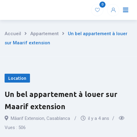
Aller
0
Accuei
au
contenu
Accueil
Appartement
Un bel appartement à louer
sur Maarif extension
Location
Un bel appartement à louer sur
Maarif extension
Mâarif Extension
,
Casablanca
il y a 4 ans
Vues :
506