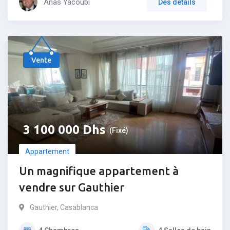
Anas Yacoubi
Des détails
Populaire
Vente
3 100 000
Dhs
(Fixé)
Appartement
Un magnifique appartement à
vendre sur Gauthier
Gauthier
,
Casablanca