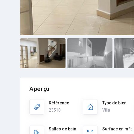
Aperçu
Référence
Type de bien
23518
Villa
Salles de bain
Surface en m² :