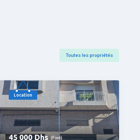
Toutes les propriétés
Populaire
Location
45 000
Dhs
(Fixé)