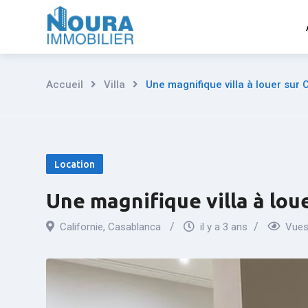
Aller
au
contenu
Accueil
Villa
Une magnifique villa à louer sur 
Location
Une magnifique villa à loue
Californie
,
Casablanca
il y a 3 ans
Vues