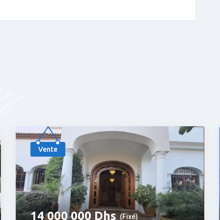
és
Populaire
Vente
14 000 000
Dhs
(Fixé)